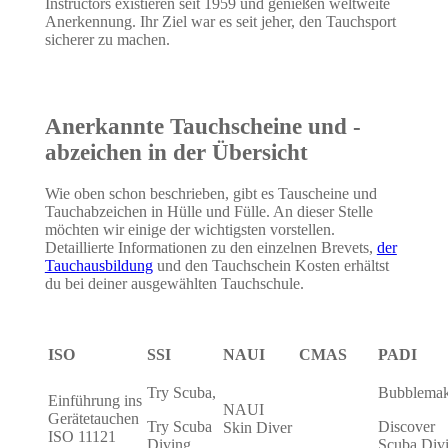
Instructors existieren seit 1959 und genießen weltweite
Anerkennung. Ihr Ziel war es seit jeher, den Tauchsport
sicherer zu machen.
Anerkannte Tauchscheine und -
abzeichen in der Übersicht
Wie oben schon beschrieben, gibt es Tauscheine und
Tauchabzeichen in Hülle und Fülle. An dieser Stelle
möchten wir einige der wichtigsten vorstellen.
Detaillierte Informationen zu den einzelnen Brevets,
der
Tauchausbildung
und den Tauchschein Kosten erhältst
du bei deiner ausgewählten Tauchschule.
ISO
SSI
NAUI
CMAS
PADI
Try Scuba,
Bubblemak
Einführung ins
NAUI
Gerätetauchen
Try Scuba
Discover
Skin Diver
ISO 11121
Diving
Scuba Div