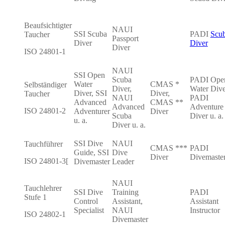
Beaufsichtigter
NAUI
SSI Scuba
PADI
Scu
Taucher
Passport
Diver
Diver
Diver
ISO 24801-1
NAUI
SSI Open
Scuba
PADI Ope
Water
CMAS *
Selbständiger
Diver,
Water Dive
Diver, SSI
Diver,
Taucher
NAUI
PADI
Advanced
CMAS **
Advanced
Adventure
ISO 24801-2
Adventurer
Diver
Scuba
Diver u. a.
u. a.
Diver u. a.
SSI Dive
NAUI
Tauchführer
CMAS ***
PADI
Guide, SSI
Dive
Diver
Divemaste
ISO 24801-3[
Divemaster
Leader
NAUI
Tauchlehrer
SSI Dive
Training
PADI
Stufe 1
Control
Assistant,
Assistant
Specialist
NAUI
Instructor
ISO 24802-1
Divemaster