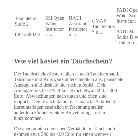
PADI Ope
Water Scu
SSI Open
NAUI
Tauchlehrer
CMAS
Instructor,
Water
Assistant
Stufe 2
Tauchlehrer
Instructor
Instructor
PADI Mast
* u.a.
ISO 24802-2
u. a.
u. a.
Scuba Div
Trainer u. a
Wie viel kostet ein Tauchschein?
Die Tauchschein-Kosten fallen je nach Tauchverband,
Tauschule und Kurs ganz unterschiedlich aus, pauschale
Aussagen sind deshalb hier nicht möglich. Dein
Anfängerkurs bei PADI kostet dich etwa 200 bis 300
Euro, Abweichungen nach unten und oben sind
möglich. Denke auch daran, dass manche Schulen die
Lernunterlagen zusätzlich in Rechnung stellen,
außerdem können weitere Brevetierungskosten
hinzukommen.
Die anerkannten deutschen Verbände im Tauchsport
nehmen etwa 300 bis 400 Euro für einen weltweit