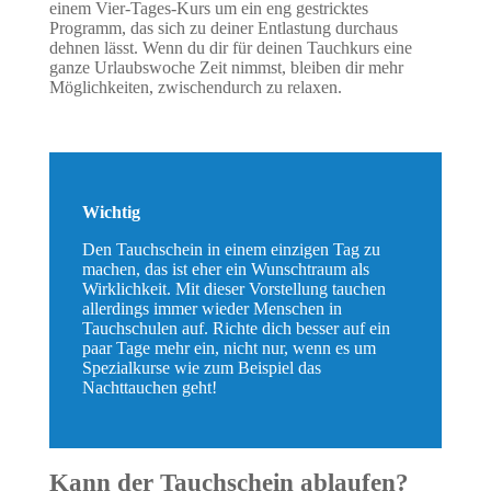
einem Vier-Tages-Kurs um ein eng gestricktes
Programm, das sich zu deiner Entlastung durchaus
dehnen lässt. Wenn du dir für deinen Tauchkurs eine
ganze Urlaubswoche Zeit nimmst, bleiben dir mehr
Möglichkeiten, zwischendurch zu relaxen.
Wichtig
Den Tauchschein in einem einzigen Tag zu
machen, das ist eher ein Wunschtraum als
Wirklichkeit. Mit dieser Vorstellung tauchen
allerdings immer wieder Menschen in
Tauchschulen auf. Richte dich besser auf ein
paar Tage mehr ein, nicht nur, wenn es um
Spezialkurse wie zum Beispiel das
Nachttauchen geht!
Kann der Tauchschein ablaufen?