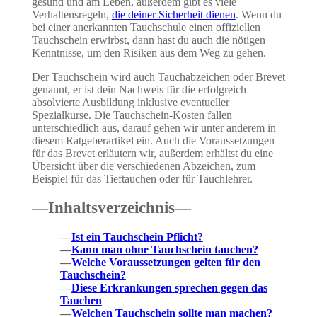
gesund und am Leben, außerdem gibt es viele
Verhaltensregeln,
die deiner Sicherheit dienen
. Wenn du
bei einer anerkannten Tauchschule einen offiziellen
Tauchschein erwirbst, dann hast du auch die nötigen
Kenntnisse, um den Risiken aus dem Weg zu gehen.
Der Tauchschein wird auch Tauchabzeichen oder Brevet
genannt, er ist dein Nachweis für die erfolgreich
absolvierte Ausbildung inklusive eventueller
Spezialkurse. Die Tauchschein-Kosten fallen
unterschiedlich aus, darauf gehen wir unter anderem in
diesem Ratgeberartikel ein. Auch die Voraussetzungen
für das Brevet erläutern wir, außerdem erhältst du eine
Übersicht über die verschiedenen Abzeichen, zum
Beispiel für das Tieftauchen oder für Tauchlehrer.
—Inhaltsverzeichnis—
—
Ist ein Tauchschein Pflicht?
—
Kann man ohne Tauchschein tauchen?
—
Welche Voraussetzungen gelten für den
Tauchschein?
—
Diese Erkrankungen sprechen gegen das
Tauchen
—
Welchen Tauchschein sollte man machen?