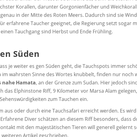
lichster Korallen, darunter Gorgonienfächer und Weichkorall
iv genau in der Mitte des Roten Meers. Dadurch sind sie Wind
 für erfahrene Taucher geeignet, die Regierung setzt sogar
 einen Tauchgang sind Herbst und Ende Frühling.
ten Süden
dass je weiter es gen Süden geht, die Tauchspots immer sc
im wahrsten Sinne des Wortes knubbelt, finden nur noch 
s nahe Hamata
, an der Grenze zum Sudan. Hier jedoch sin
h das Elphinstone Riff, 9 Kilometer vor Marsa Alam gelegen
n Sehenswürdigkeiten zum Tauchen ein.
 aus oder durch eine Tauchsafari erreicht werden. Es wir
 Erfahrene Diver schätzen an diesem Riff besonders, dass d
ntakt mit den majestätischen Tieren will generell gelernt 
 weiteren Artikel geschrieben.