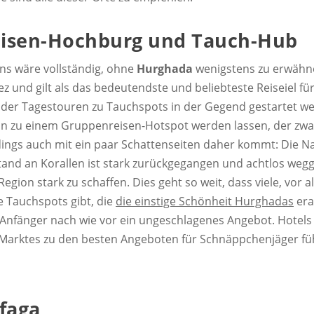
isen-Hochburg und Tauch-Hub
ns wäre vollständig, ohne
Hurghada
wenigstens zu erwähnen
z und gilt als das bedeutendste und beliebteste Reiseiel f
t oder Tagestouren zu Tauchspots in der Gegend gestartet we
on zu einem Gruppenreisen-Hotspot werden lassen, der zw
ings auch mit ein paar Schattenseiten daher kommt: Die Natu
tand an Korallen ist stark zurückgegangen und achtlos weg
ion stark zu schaffen. Dies geht so weit, dass viele, vor
ve Tauchspots gibt, die
die einstige Schönheit Hurghadas
era
Anfänger nach wie vor ein ungeschlagenes Angebot. Hotels 
 Marktes zu den besten Angeboten für Schnäppchenjäger fü
faga