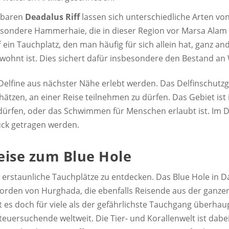
chbaren
Deadalus Riff
lassen sich unterschiedliche Arten v
esondere Hammerhaie, die in dieser Region vor Marsa Ala
ff ein Tauchplatz, den man häufig für sich allein hat, ganz
wohnt ist. Dies sichert dafür insbesondere den Bestand an 
Delfine aus nächster Nähe erlebt werden. Das Delfinschutzg
ätzen, an einer Reise teilnehmen zu dürfen. Das Gebiet ist 
ürfen, oder das Schwimmen für Menschen erlaubt ist. Im 
uck getragen werden.
eise zum Blue Hole
 erstaunliche Tauchplätze zu entdecken. Das Blue Hole in 
Norden von Hurghada, die ebenfalls Reisende aus der ganze
t es doch für viele als der gefährlichste Tauchgang überha
teuersuchende weltweit. Die Tier- und Korallenwelt ist dabe