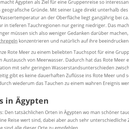
s macht Ägypten als Ziel für eine Gruppenreise so interessant
geografische Gründe. Mit seiner Lage direkt unterhalb des 
Wassertemperatur an der Oberfläche liegt ganzjährig bei ca
ur in tieferen Tauchregionen nur gering niedriger. Das mach
ger müssen sich also weniger Gedanken darüber machen, d
chregeln
konzentrieren und natürlich auf ihre beeindruck
ganze Rote Meer zu einem beliebten Tauchspot für eine Gru
n Austausch von Meerwasser. Dadurch hat das Rote Meer e
ination mit sehr geringen Wasserstandsunterschieden zwisc
ig gibt es keine dauerhaften Zuflüsse ins Rote Meer und s
wodurch wiederum das Tauchen zu einem wahren Ereignis we
s in Ägypten
els: Den tatsächlichen Orten in Ägypten wo man schöner tau
 eine Reise wert sind, dabei aber auch sehr unterschiedlic
e sind alle dieser Orte zu empfehlen.