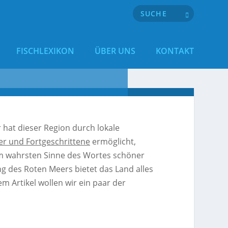
FISCHLEXIKON
ÜBER UNS
KONTAKT
 hat dieser Region durch lokale
er und Fortgeschrittene
ermöglicht,
o im wahrsten Sinne des Wortes schöner
ang des Roten Meers bietet das Land alles
 Artikel wollen wir ein paar der