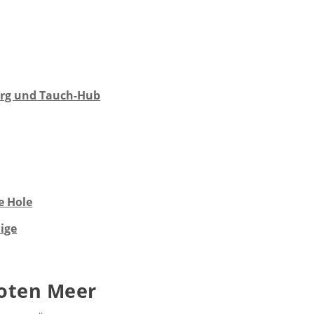
rg und Tauch-Hub
e Hole
ige
oten Meer