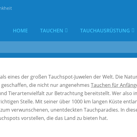
nkheit
tollsten Tauchspots Ägyptens
HOME
TAUCHEN
TAUCHAUSRÜSTUNG
als eines der großen Tauchspot-Juwelen der Welt. Die Natur
e geschaffen, die nicht nur angenehmes
Tauchen für Anfäng
 und Tierartenvielfalt zur Betrachtung bereitstellt. Wer als
richtigen Stelle. Mit seiner über 1000 km langen Küste entl
zum verwunschenen, unentdeckten Tauchparadies. In diesem
hspots vorstellen, die das Land zu bieten hat.