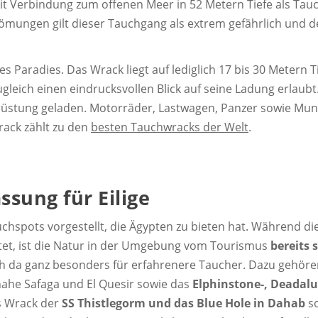
it Verbindung zum offenen Meer in 52 Metern Tiefe als Ta
ömungen gilt dieser Tauchgang als extrem gefährlich und d
s Paradies. Das Wrack liegt auf lediglich 17 bis 30 Metern Ti
ugleich einen eindrucksvollen Blick auf seine Ladung erlaubt
usrüstung geladen. Motorräder, Lastwagen, Panzer sowie Mu
rack zählt zu den
besten Tauchwracks der Welt
.
sung für Eilige
auchspots vorgestellt, die Ägypten zu bieten hat. Während 
tet, ist die Natur in der Umgebung vom Tourismus
bereits 
h da ganz besonders für erfahrenere Taucher. Dazu gehör
ahe Safaga und El Quesir sowie das
Elphinstone-, Deadalu
s Wrack der
SS Thistlegorm und das Blue Hole in Dahab
so