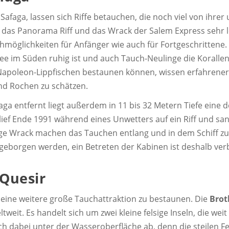
 Safaga, lassen sich Riffe betauchen, die noch viel von ihre
 das Panorama Riff und das Wrack der Salem Express sehr
hmöglichkeiten für Anfänger wie auch für Fortgeschrittene. 
ee im Süden ruhig ist und auch Tauch-Neulinge die Korallen 
apoleon-Lippfischen bestaunen können, wissen erfahrenere
und Rochen zu schätzen.
ga entfernt liegt außerdem in 11 bis 32 Metern Tiefe eine 
f lief Ende 1991 während eines Unwetters auf ein Riff und s
ge Wrack machen das Tauchen entlang und in dem Schiff zu
 geborgen werden, ein Betreten der Kabinen ist deshalb ver
 Quesir
 eine weitere große Tauchattraktion zu bestaunen. Die
Brot
it. Es handelt sich um zwei kleine felsige Inseln, die weit
h dabei unter der Wasseroberfläche ab, denn die steilen Fe