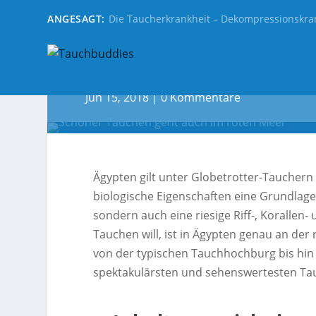
ANGESAGT:
Die Taucherkrankheit – Dekompressionskra
Schöner Tauchen: Die 
Jun 15, 2018
|
0 Kommentare
Ägypten gilt unter Globetrotter-Tauchern 
biologische Eigenschaften eine Grundlag
sondern auch eine riesige Riff-, Korallen-
Tauchen will, ist in Ägypten genau an der 
von der typischen Tauchhochburg bis hin 
spektakulärsten und sehenswertesten Tauc