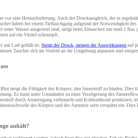
ucher vor eine Herausforderung. Auch der Druckausgleich, der in rege
cher haben bei einem Tieftauchgang aufgrund der Notwendigkeit des D
nter Wasser ausgesetzt sind, steigt beim Abtauchen um rund 1 Bar, je 
ern auf ein Viertel schrumpft.
 mit Luft gefüllt ist.
Steigt der Druck, steigen die Auswirkungen
auf p
müssen Taucher sich im Vorfeld an die Umgebung anpassen und entspr
ass
ut steigt die Fähigkeit des Körpers, den Sauerstoff zu binden. Dies f
tmung. Es kann unter Umständen zu einer Verzögerung des Atemrefle
uerstoff durch Anstrengung verbraucht und Kohlendioxid produziert, tr
aktionsschwelle des Körpers und der Atemreiz setzt verspätet ein. Dies
ange anhält?
niken verlängert werden, jedoch birgt dies zur gleichen Zeit ein Risik