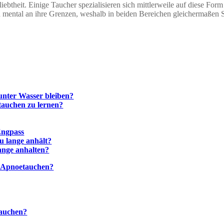
iebtheit. Einige Taucher spezialisieren sich mittlerweile auf diese F
h mental an ihre Grenzen, weshalb in beiden Bereichen gleichermaßen S
unter Wasser bleiben?
tauchen zu lernen?
Engpass
u lange anhält?
ange anhalten?
s Apnoetauchen?
tauchen?