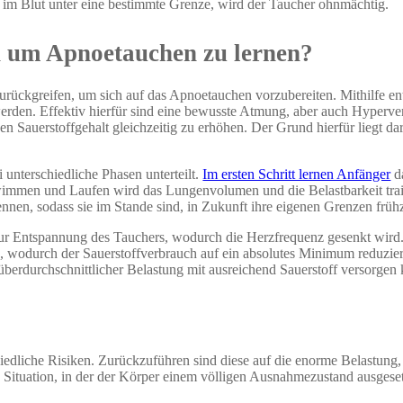
t im Blut unter eine bestimmte Grenze, wird der Taucher ohnmächtig.
en um Apnoetauchen zu lernen?
urückgreifen, um sich auf das Apnoetauchen vorzubereiten. Mithilfe 
erden. Effektiv hierfür sind eine bewusste Atmung, aber auch Hyperve
n Sauerstoffgehalt gleichzeitig zu erhöhen. Der Grund hierfür liegt dar
unterschiedliche Phasen unterteilt.
Im ersten Schritt lernen Anfänger
da
immen und Laufen wird das Lungenvolumen und die Belastbarkeit train
nnen, sodass sie im Stande sind, in Zukunft ihre eigenen Grenzen frühz
ur Entspannung des Tauchers, wodurch die Herzfrequenz gesenkt wird.
, wodurch der Sauerstoffverbrauch auf ein absolutes Minimum reduzie
berdurchschnittlicher Belastung mit ausreichend Sauerstoff versorgen
edliche Risiken. Zurückzuführen sind diese auf die enorme Belastung, 
Situation, in der der Körper einem völligen Ausnahmezustand ausgeset