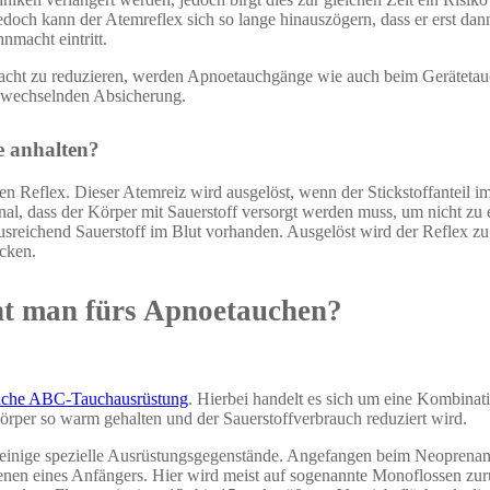
och kann der Atemreflex sich so lange hinauszögern, dass er erst dan
nmacht eintritt.
macht zu reduzieren, werden Apnoetauchgänge wie auch beim Geräteta
abwechselnden Absicherung.
e anhalten?
 Reflex. Dieser Atemreiz wird ausgelöst, wenn der Stickstoffanteil im 
al, dass der Körper mit Sauerstoff versorgt werden muss, um nicht zu
 ausreichend Sauerstoff im Blut vorhanden. Ausgelöst wird der Reflex 
icken.
t man fürs Apnoetauchen?
ache ABC-Tauchausrüstung
. Hierbei handelt es sich um eine Kombina
Körper so warm gehalten und der Sauerstoffverbrauch reduziert wird.
 einige spezielle Ausrüstungsgegenstände. Angefangen beim Neoprenanz
 denen eines Anfängers. Hier wird meist auf sogenannte Monoflossen z