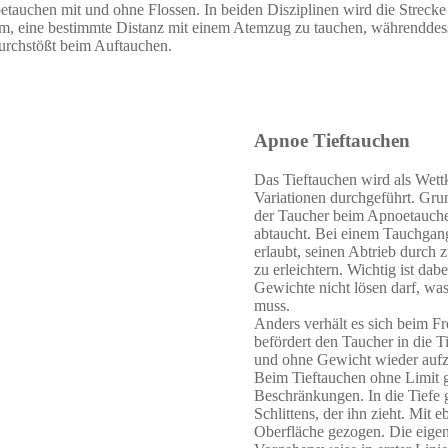
tauchen mit und ohne Flossen. In beiden Disziplinen wird die Streck
um, eine bestimmte Distanz mit einem Atemzug zu tauchen, währenddes
durchstößt beim Auftauchen.
Apnoe Tieftauchen
Das Tieftauchen wird als Wettk
Variationen durchgeführt. Gru
der Taucher beim Apnoetauchen
abtaucht. Bei einem Tauchgan
erlaubt, seinen Abtrieb durch 
zu erleichtern. Wichtig ist dab
Gewichte nicht lösen darf, was
muss.
Anders verhält es sich beim F
befördert den Taucher in die Ti
und ohne Gewicht wieder aufz
Beim Tieftauchen ohne Limit ge
Beschränkungen. In die Tiefe g
Schlittens, der ihn zieht. Mit
Oberfläche gezogen. Die eigene