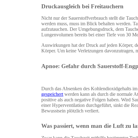
Druckausgleich
bei Freitauchern
Nicht nur der Sauerstoffverbrauch stellt die Ta
werden muss, muss im Blick behalten werden. Tau
aufzutauchen. Der Umgebungsdruck, dem Taucher u
Lungenvolumen bereits bei einer Tiefe von 30 Met
Auswirkungen hat der Druck auf jeden Körper, der
Körper. Um keine Verletzungen davonzutragen, 
Apnoe: Gefahr durch Sauerstoff-Engp
Durch das Absenken des Kohlendioxidgehalts im Bl
gespeichert
werden kann als durch die normale A
positive als auch negative Folgen haben. Wird Sa
einer Hyperventilation durchgeführt, sinkt die Re
Bewusstsein plötzlich verliert.
Was passiert, wenn man die Luft zu l
Zwar kann die Tauchzeit mithilfe bestimmter Tech