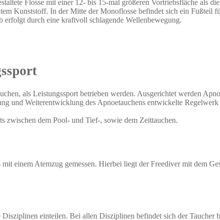
estaltete Flosse mit einer 12- bis 15-mal größeren Vortriebsfläche als d
ktem Kunststoff. In der Mitte der Monoflosse befindet sich ein Fußteil
eb erfolgt durch eine kraftvoll schlagende Wellenbewegung.
gssport
uchen, als Leistungssport betrieben werden. Ausgerichtet werden A
ung und Weiterentwicklung des Apnoetauchens entwickelte Regelwerk 
ts zwischen dem Pool- und Tief-, sowie dem Zeittauchen.
 mit einem Atemzug gemessen. Hierbei liegt der Freediver mit dem Ge
e Disziplinen einteilen. Bei allen Disziplinen befindet sich der Tauche