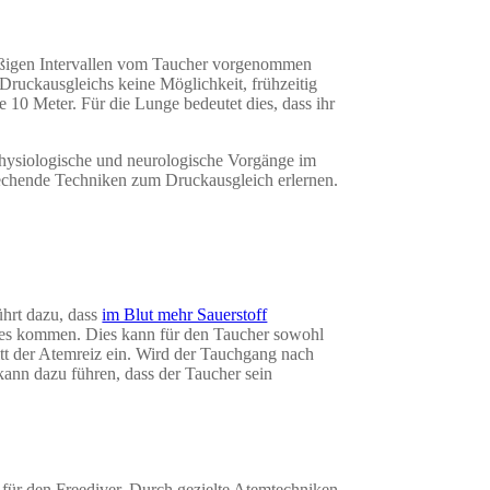
lmäßigen Intervallen vom Taucher vorgenommen
ruckausgleichs keine Möglichkeit, frühzeitig
10 Meter. Für die Lunge bedeutet dies, dass ihr
hysiologische und neurologische Vorgänge im
echende Techniken zum Druckausgleich erlernen.
ührt dazu, dass
im Blut mehr Sauerstoff
xes kommen. Dies kann für den Taucher sowohl
itt der Atemreiz ein. Wird der Tauchgang nach
 kann dazu führen, dass der Taucher sein
o für den Freediver. Durch gezielte Atemtechniken