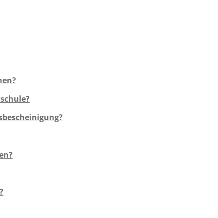
hen?
hschule?
tsbescheinigung?
ten?
?