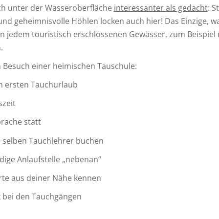
ich unter der Wasseroberfläche
interessanter als gedacht
: S
nd geheimnisvolle Höhlen locken auch hier! Das Einzige, was
 an jedem touristisch erschlossenen Gewässer, zum Beispi
.
 Besuch einer heimischen Tauschule:
en ersten Tauchurlaub
szeit
prache statt
 selben Tauchlehrer buchen
dige Anlaufstelle „nebenan“
rte aus deiner Nähe kennen
k bei den Tauchgängen