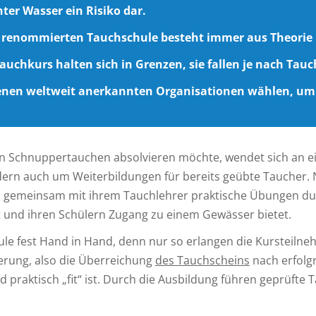
nter Wasser ein Risiko dar.
 renommierten Tauchschule besteht immer aus Theorie 
auchkurs halten sich in Grenzen, sie fallen je nach Tau
enen weltweit anerkannten Organisationen wählen, um
n Schnuppertauchen absolvieren möchte, wendet sich an ei
rn auch um Weiterbildungen für bereits geübte Taucher. N
n gemeinsam mit ihrem Tauchlehrer praktische Übungen dur
 und ihren Schülern Zugang zu einem Gewässer bietet.
le fest Hand in Hand, denn nur so erlangen die Kursteilnehm
erung, also die Überreichung
des Tauchscheins
nach erfolg
d praktisch „fit“ ist. Durch die Ausbildung führen geprüfte