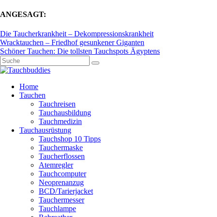
ANGESAGT:
Die Taucherkrankheit – Dekompressionskrankheit
Wracktauchen – Friedhof gesunkener Giganten
Schöner Tauchen: Die tollsten Tauchspots Ägyptens
Home
Tauchen
Tauchreisen
Tauchausbildung
Tauchmedizin
Tauchausrüstung
Tauchshop 10 Tipps
Tauchermaske
Taucherflossen
Atemregler
Tauchcomputer
Neoprenanzug
BCD/Tarierjacket
Tauchermesser
Tauchlampe